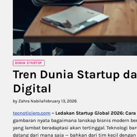
DUNIA STARTUP
Tren Dunia Startup da
Digital
by Zahra Nabila
February 13, 2026
tecnoticiero.com
– Ledakan Startup Global 2026: Cara
gambaran nyata bagaimana lanskap bisnis modern berub
yang lambat beradaptasi akan tertinggal. Teknologi b
datang dari mana saja — bahkan dari tim kecil dengan