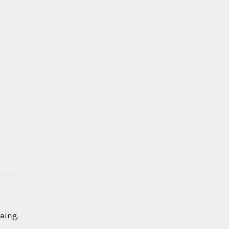
aing.