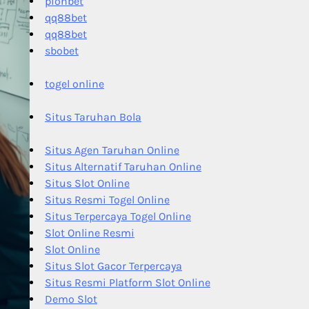
pionbet
qq88bet
qq88bet
sbobet
togel online
Situs Taruhan Bola
Situs Agen Taruhan Online
Situs Alternatif Taruhan Online
Situs Slot Online
Situs Resmi Togel Online
Situs Terpercaya Togel Online
Slot Online Resmi
Slot Online
Situs Slot Gacor Terpercaya
Situs Resmi Platform Slot Online
Demo Slot