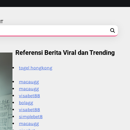
IT
Referensi Berita Viral dan Trending
togel hongkong
macaugg
macaugg
visabet88
bolagg
visabet88
simplebet8
macaugg