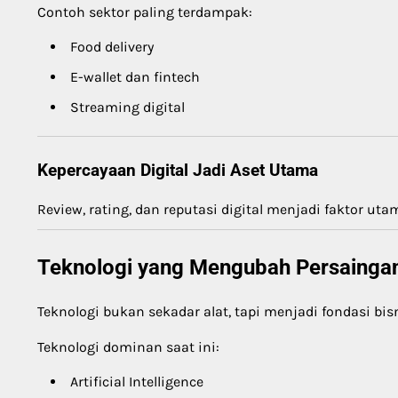
Contoh sektor paling terdampak:
Food delivery
E-wallet dan fintech
Streaming digital
Kepercayaan Digital Jadi Aset Utama
Review, rating, dan reputasi digital menjadi faktor u
Teknologi yang Mengubah Persaingan
Teknologi bukan sekadar alat, tapi menjadi fondasi bis
Teknologi dominan saat ini:
Artificial Intelligence