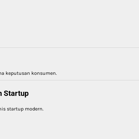
tama keputusan konsumen.
 Startup
nis startup modern.