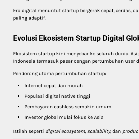
Era digital menuntut startup bergerak cepat, cerdas, dan
paling adaptif.
Evolusi Ekosistem Startup Digital Glo
Ekosistem startup kini menyebar ke seluruh dunia. Asi
Indonesia termasuk pasar dengan pertumbuhan user dig
Pendorong utama pertumbuhan startup:
Internet cepat dan murah
Populasi digital native tinggi
Pembayaran cashless semakin umum
Investor global mulai fokus ke Asia
Istilah seperti
digital ecosystem
,
scalability
, dan
product