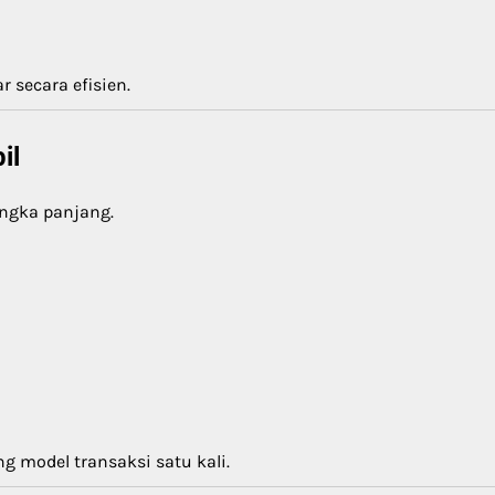
 secara efisien.
il
ngka panjang.
g model transaksi satu kali.