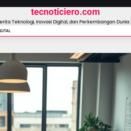
tecnoticiero.com
erita Teknologi, Inovasi Digital, dan Perkembangan Dunia 
GITAL