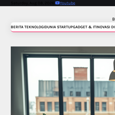
Skip
Saturday, Aug 08, 2026
Youtube
to
content
B
BERITA TEKNOLOGI
DUNIA STARTUP
GADGET & IT
INOVASI DI