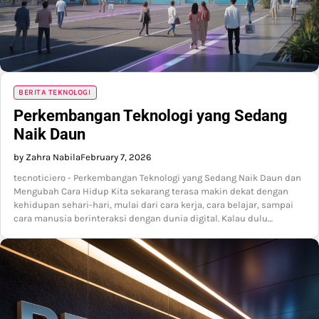
BERITA TEKNOLOGI
Perkembangan Teknologi yang Sedang
Naik Daun
by Zahra Nabila
February 7, 2026
tecnoticiero - Perkembangan Teknologi yang Sedang Naik Daun dan
Mengubah Cara Hidup Kita sekarang terasa makin dekat dengan
kehidupan sehari-hari, mulai dari cara kerja, cara belajar, sampai
cara manusia berinteraksi dengan dunia digital. Kalau dulu…