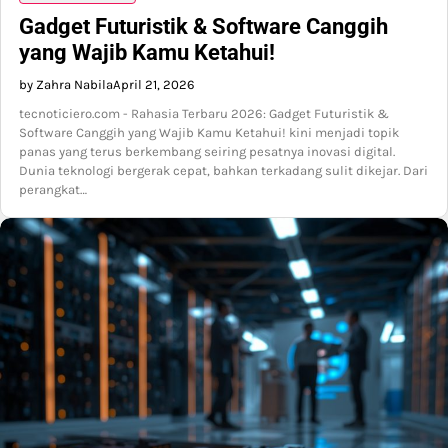
Gadget Futuristik & Software Canggih
yang Wajib Kamu Ketahui!
by Zahra Nabila
April 21, 2026
tecnoticiero.com - Rahasia Terbaru 2026: Gadget Futuristik &
Software Canggih yang Wajib Kamu Ketahui! kini menjadi topik
panas yang terus berkembang seiring pesatnya inovasi digital.
Dunia teknologi bergerak cepat, bahkan terkadang sulit dikejar. Dari
perangkat…