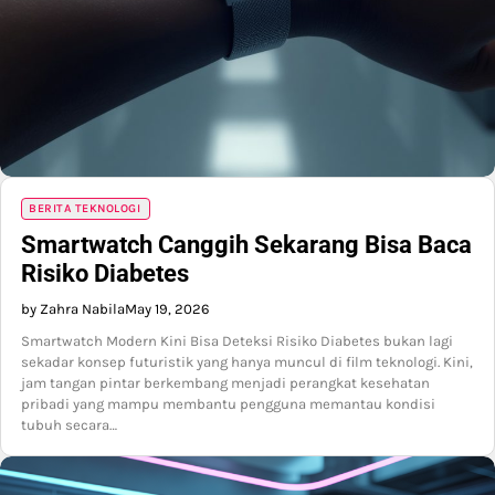
BERITA TEKNOLOGI
Smartwatch Canggih Sekarang Bisa Baca
Risiko Diabetes
by Zahra Nabila
May 19, 2026
Smartwatch Modern Kini Bisa Deteksi Risiko Diabetes bukan lagi
sekadar konsep futuristik yang hanya muncul di film teknologi. Kini,
jam tangan pintar berkembang menjadi perangkat kesehatan
pribadi yang mampu membantu pengguna memantau kondisi
tubuh secara…