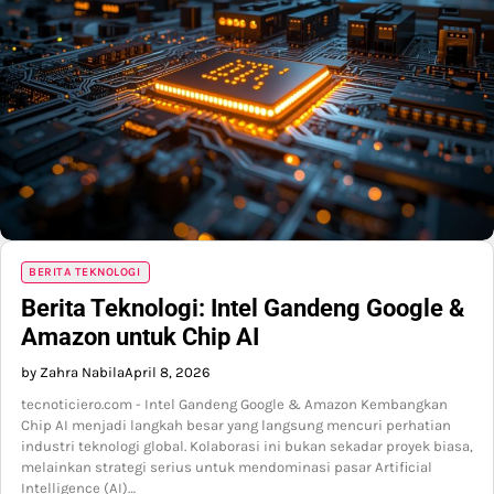
BERITA TEKNOLOGI
Berita Teknologi: Intel Gandeng Google &
Amazon untuk Chip AI
by Zahra Nabila
April 8, 2026
tecnoticiero.com - Intel Gandeng Google & Amazon Kembangkan
Chip AI menjadi langkah besar yang langsung mencuri perhatian
industri teknologi global. Kolaborasi ini bukan sekadar proyek biasa,
melainkan strategi serius untuk mendominasi pasar Artificial
Intelligence (AI)…