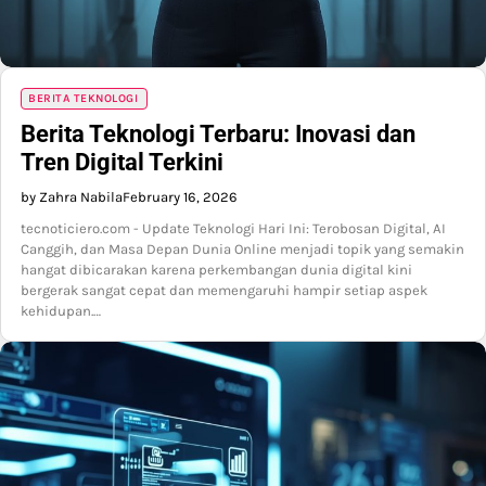
BERITA TEKNOLOGI
Berita Teknologi Terbaru: Inovasi dan
Tren Digital Terkini
by Zahra Nabila
February 16, 2026
tecnoticiero.com - Update Teknologi Hari Ini: Terobosan Digital, AI
Canggih, dan Masa Depan Dunia Online menjadi topik yang semakin
hangat dibicarakan karena perkembangan dunia digital kini
bergerak sangat cepat dan memengaruhi hampir setiap aspek
kehidupan.…