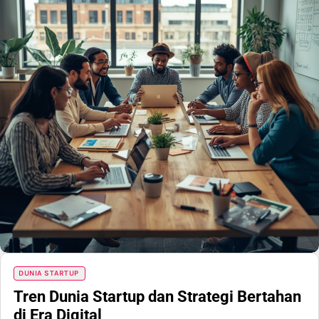
DUNIA STARTUP
Tren Dunia Startup dan Strategi Bertahan
di Era Digital