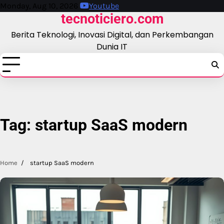
Skip
Monday, Aug 10, 2026
Youtube
tecnoticiero.com
to
content
Berita Teknologi, Inovasi Digital, dan Perkembangan
Dunia IT
Tag:
startup SaaS modern
Home
startup SaaS modern