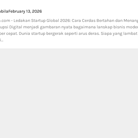
abila
February 13, 2026
o.com - Ledakan Startup Global 2026: Cara Cerdas Bertahan dan Menang
rupsi Digital menjadi gambaran nyata bagaimana lanskap bisnis mode
er cepat. Dunia startup bergerak seperti arus deras. Siapa yang lambat
i…