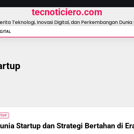
tecnoticiero.com
erita Teknologi, Inovasi Digital, dan Perkembangan Dunia 
GITAL
tartup
RTUP
unia Startup dan Strategi Bertahan di Er