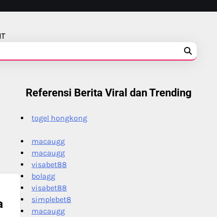
IT
Referensi Berita Viral dan Trending
togel hongkong
macaugg
macaugg
visabet88
bolagg
visabet88
simplebet8
a
macaugg