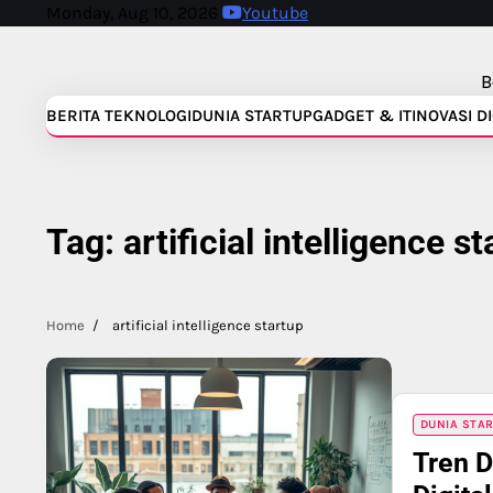
Skip
Monday, Aug 10, 2026
Youtube
to
content
B
BERITA TEKNOLOGI
DUNIA STARTUP
GADGET & IT
INOVASI DI
Tag:
artificial intelligence s
Home
artificial intelligence startup
DUNIA STA
Tren D