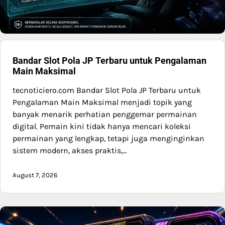
Bandar Slot Pola JP Terbaru untuk Pengalaman
Main Maksimal
tecnoticiero.com Bandar Slot Pola JP Terbaru untuk
Pengalaman Main Maksimal menjadi topik yang
banyak menarik perhatian penggemar permainan
digital. Pemain kini tidak hanya mencari koleksi
permainan yang lengkap, tetapi juga menginginkan
sistem modern, akses praktis,…
August 7, 2026