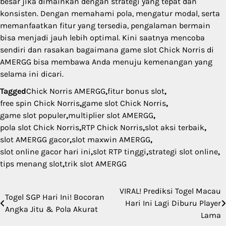
besar jika dimainkan dengan strategi yang tepat dan
konsisten. Dengan memahami pola, mengatur modal, serta
memanfaatkan fitur yang tersedia, pengalaman bermain
bisa menjadi jauh lebih optimal. Kini saatnya mencoba
sendiri dan rasakan bagaimana game slot Chick Norris di
AMERGG bisa membawa Anda menuju kemenangan yang
selama ini dicari.
Tagged
Chick Norris AMERGG
,
fitur bonus slot
,
free spin Chick Norris
,
game slot Chick Norris
,
game slot populer
,
multiplier slot AMERGG
,
pola slot Chick Norris
,
RTP Chick Norris
,
slot aksi terbaik
,
slot AMERGG gacor
,
slot maxwin AMERGG
,
slot online gacor hari ini
,
slot RTP tinggi
,
strategi slot online
,
tips menang slot
,
trik slot AMERGG
VIRAL! Prediksi Togel Macau
Post
Togel SGP Hari Ini! Bocoran
Hari Ini Lagi Diburu Player
Angka Jitu & Pola Akurat
navigation
Lama