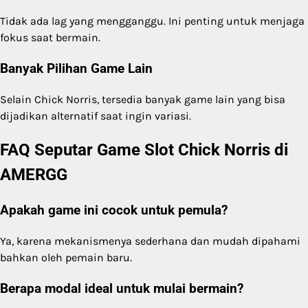
Tidak ada lag yang mengganggu. Ini penting untuk menjaga
fokus saat bermain.
Banyak Pilihan Game Lain
Selain Chick Norris, tersedia banyak game lain yang bisa
dijadikan alternatif saat ingin variasi.
FAQ Seputar Game Slot Chick Norris di
AMERGG
Apakah game ini cocok untuk pemula?
Ya, karena mekanismenya sederhana dan mudah dipahami
bahkan oleh pemain baru.
Berapa modal ideal untuk mulai bermain?