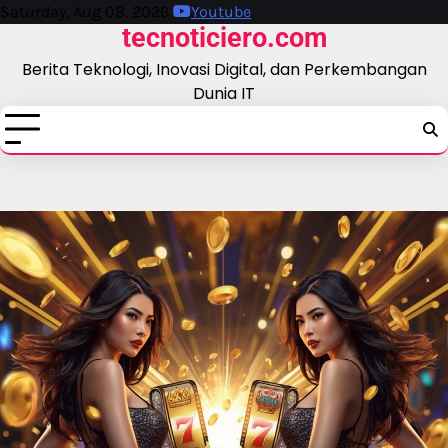
Skip
Saturday, Aug 08, 2026
Youtube
tecnoticiero.com
to
content
Berita Teknologi, Inovasi Digital, dan Perkembangan
Dunia IT