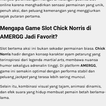
online karena menghadirkan sensasi permainan yang unik,
penuh aksi, dan peluang kemenangan yang menggiurkan
sejak putaran pertama.
Mengapa Game Slot Chick Norris di
AMERGG Jadi Favorit?
Slot bertema aksi ini bukan sekadar permainan biasa.
Chick
Norris
hadir dengan konsep karakter ayam petarung yang
terinspirasi dari legenda
martial arts
, membawa nuansa
humor sekaligus adrenalin tinggi. Di platform
AMERGG
,
game ini semakin optimal dengan performa stabil dan
peluang
jackpot
yang terasa lebih sering muncul.
Selain itu, kombinasi visual yang tajam, animasi dinamis,
dan efek suara yang hidup membuat pemain betah berlama-
lama.