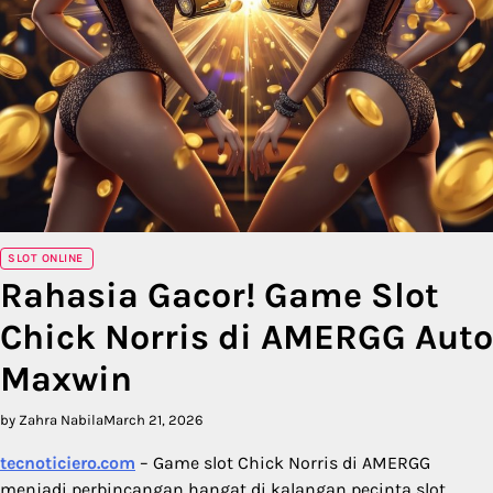
SLOT ONLINE
Rahasia Gacor! Game Slot
Chick Norris di AMERGG Auto
Maxwin
by Zahra Nabila
March 21, 2026
tecnoticiero.com
– Game slot Chick Norris di AMERGG
menjadi perbincangan hangat di kalangan pecinta slot