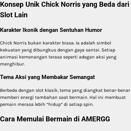
Konsep Unik Chick Norris yang Beda dari
Slot Lain
Karakter Ikonik dengan Sentuhan Humor
Chick Norris bukan karakter biasa. Ia adalah simbol
kekuatan yang dibungkus dengan gaya santai. Setiap
animasi kemenangan terasa seperti adegan aksi yang
menghibur.
Tema Aksi yang Membakar Semangat
Berbeda dengan slot klasik, tema yang diangkat benar-benar
memberi energi tambahan saat bermain. Hal ini membuat
pemain merasa lebih “hidup” di setiap spin.
Cara Memulai Bermain di AMERGG