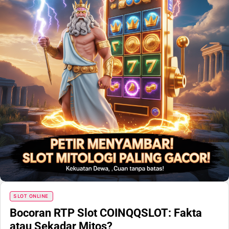
SLOT ONLINE
Bocoran RTP Slot COINQQSLOT: Fakta
atau Sekadar Mitos?