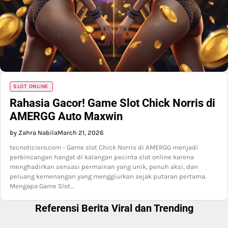
SLOT ONLINE
Rahasia Gacor! Game Slot Chick Norris di
AMERGG Auto Maxwin
by Zahra Nabila
March 21, 2026
tecnoticiero.com - Game slot Chick Norris di AMERGG menjadi
perbincangan hangat di kalangan pecinta slot online karena
menghadirkan sensasi permainan yang unik, penuh aksi, dan
peluang kemenangan yang menggiurkan sejak putaran pertama.
Mengapa Game Slot…
Referensi Berita Viral dan Trending