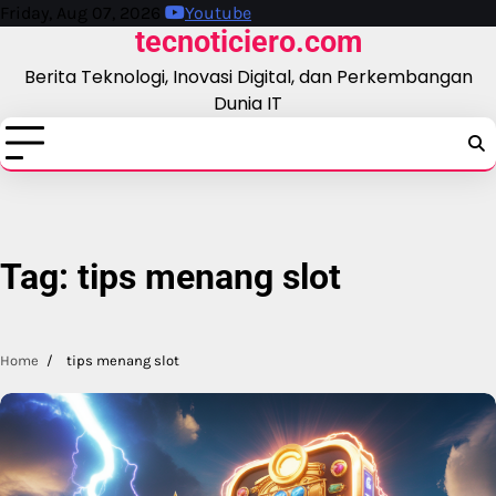
Skip
Friday, Aug 07, 2026
Youtube
tecnoticiero.com
to
content
Berita Teknologi, Inovasi Digital, dan Perkembangan
Dunia IT
Tag:
tips menang slot
Home
tips menang slot