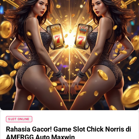
SLOT ONLINE
Rahasia Gacor! Game Slot Chick Norris di
AMERGG Auto Maxwin