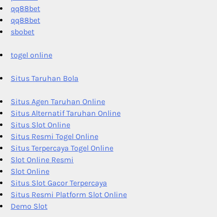
qq88bet
qq88bet
sbobet
togel online
Situs Taruhan Bola
Situs Agen Taruhan Online
Situs Alternatif Taruhan Online
Situs Slot Online
Situs Resmi Togel Online
Situs Terpercaya Togel Online
Slot Online Resmi
Slot Online
Situs Slot Gacor Terpercaya
Situs Resmi Platform Slot Online
Demo Slot