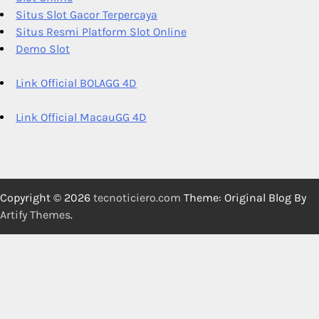
Situs Slot Gacor Terpercaya
Situs Resmi Platform Slot Online
Demo Slot
Link Official BOLAGG 4D
Link Official MacauGG 4D
Copyright © 2026
tecnoticiero.com
Theme: Original Blog By
Artify Themes
.