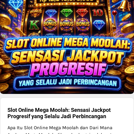
Slot Online Mega Moolah: Sensasi Jackpot
Progresif yang Selalu Jadi Perbincangan
Apa Itu Slot Online Mega Moolah dan Dari Mana