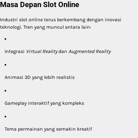
Masa Depan Slot Online
Industri slot online terus berkembang dengan inovasi
teknologi. Tren yang muncul antara lain:
Integrasi
Virtual Reality
dan
Augmented Reality
Animasi 3D yang lebih realistis
Gameplay interaktif yang kompleks
Tema permainan yang semakin kreatif