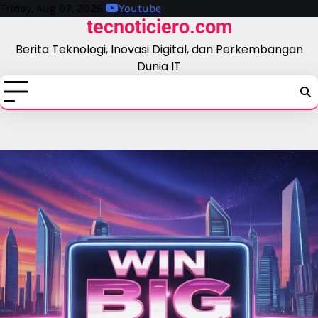
Skip
Friday, Aug 07, 2026
Youtube
tecnoticiero.com
to
content
Berita Teknologi, Inovasi Digital, dan Perkembangan
Dunia IT