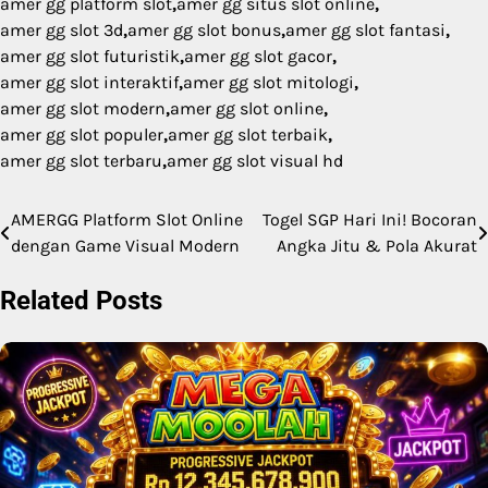
amer gg platform slot
,
amer gg situs slot online
,
amer gg slot 3d
,
amer gg slot bonus
,
amer gg slot fantasi
,
amer gg slot futuristik
,
amer gg slot gacor
,
amer gg slot interaktif
,
amer gg slot mitologi
,
amer gg slot modern
,
amer gg slot online
,
amer gg slot populer
,
amer gg slot terbaik
,
amer gg slot terbaru
,
amer gg slot visual hd
AMERGG Platform Slot Online
Togel SGP Hari Ini! Bocoran
Post
dengan Game Visual Modern
Angka Jitu & Pola Akurat
navigation
Related Posts