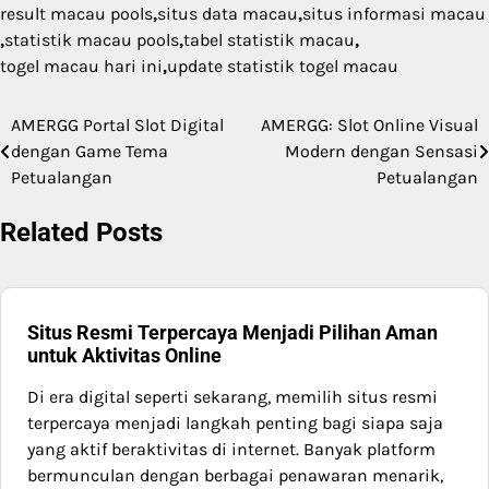
result macau pools
,
situs data macau
,
situs informasi macau
,
statistik macau pools
,
tabel statistik macau
,
togel macau hari ini
,
update statistik togel macau
AMERGG Portal Slot Digital
AMERGG: Slot Online Visual
Post
dengan Game Tema
Modern dengan Sensasi
navigation
Petualangan
Petualangan
Related Posts
Situs Resmi Terpercaya Menjadi Pilihan Aman
untuk Aktivitas Online
Di era digital seperti sekarang, memilih situs resmi
terpercaya menjadi langkah penting bagi siapa saja
yang aktif beraktivitas di internet. Banyak platform
bermunculan dengan berbagai penawaran menarik,