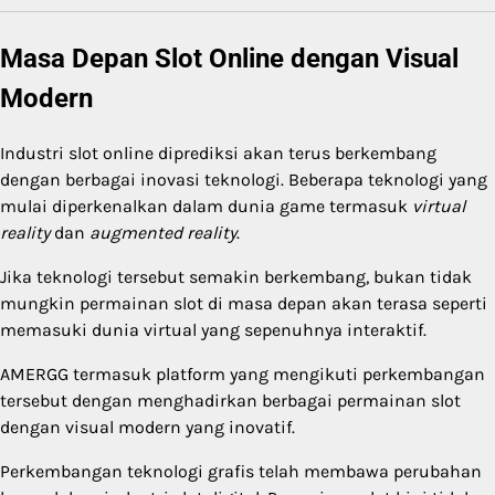
Masa Depan Slot Online dengan Visual
Modern
Industri slot online diprediksi akan terus berkembang
dengan berbagai inovasi teknologi. Beberapa teknologi yang
mulai diperkenalkan dalam dunia game termasuk
virtual
reality
dan
augmented reality
.
Jika teknologi tersebut semakin berkembang, bukan tidak
mungkin permainan slot di masa depan akan terasa seperti
memasuki dunia virtual yang sepenuhnya interaktif.
AMERGG termasuk platform yang mengikuti perkembangan
tersebut dengan menghadirkan berbagai permainan slot
dengan visual modern yang inovatif.
Perkembangan teknologi grafis telah membawa perubahan