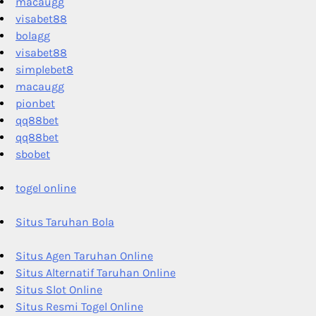
macaugg
visabet88
bolagg
visabet88
simplebet8
macaugg
pionbet
qq88bet
qq88bet
sbobet
togel online
Situs Taruhan Bola
Situs Agen Taruhan Online
Situs Alternatif Taruhan Online
Situs Slot Online
Situs Resmi Togel Online