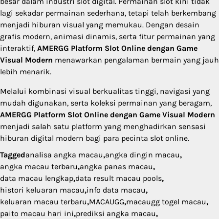
besar dalam industri slot digital. Permainan slot kini tidak
lagi sekadar permainan sederhana, tetapi telah berkembang
menjadi hiburan visual yang memukau. Dengan desain
grafis modern, animasi dinamis, serta fitur permainan yang
interaktif,
AMERGG Platform Slot Online dengan Game
Visual Modern
menawarkan pengalaman bermain yang jauh
lebih menarik.
Melalui kombinasi visual berkualitas tinggi, navigasi yang
mudah digunakan, serta koleksi permainan yang beragam,
AMERGG Platform Slot Online dengan Game Visual Modern
menjadi salah satu platform yang menghadirkan sensasi
hiburan digital modern bagi para pecinta slot online.
Tagged
analisa angka macau
,
angka dingin macau
,
angka macau terbaru
,
angka panas macau
,
data macau lengkap
,
data result macau pools
,
histori keluaran macau
,
info data macau
,
keluaran macau terbaru
,
MACAUGG
,
macaugg togel macau
,
paito macau hari ini
,
prediksi angka macau
,