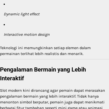
Dynamic light effect
Interactive motion design
Teknologi ini memungkinkan setiap elemen dalam
permainan terlihat lebih realistis dan menarik.
Pengalaman Bermain yang Lebih
Interaktif
Slot modern kini dirancang agar pemain dapat merasakan
pengalaman bermain yang lebih interaktif. Tidak hanya
menonton simbol berputar, pemain juga dapat menikmati
berbagai fitur tambahan seperti mini game atau animasi