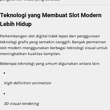
Teknologi yang Membuat Slot Modern
Lebih Hidup
Perkembangan slot digital tidak lepas dari penggunaan
teknologi grafis yang semakin canggih. Banyak permainan
slot modern menggunakan berbagai teknologi visual untuk
meningkatkan kualitas tampilan.
Beberapa teknologi yang umum digunakan antara lain:
High definition animation
3D visual rendering