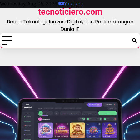
Skip
Wednesday, Aug 05, 2026
Youtube
tecnoticiero.com
to
content
Berita Teknologi, Inovasi Digital, dan Perkembangan
Dunia IT