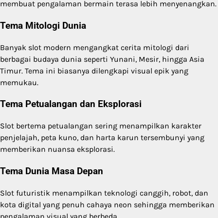
membuat pengalaman bermain terasa lebih menyenangkan.
Tema Mitologi Dunia
Banyak slot modern mengangkat cerita mitologi dari
berbagai budaya dunia seperti Yunani, Mesir, hingga Asia
Timur. Tema ini biasanya dilengkapi visual epik yang
memukau.
Tema Petualangan dan Eksplorasi
Slot bertema petualangan sering menampilkan karakter
penjelajah, peta kuno, dan harta karun tersembunyi yang
memberikan nuansa eksplorasi.
Tema Dunia Masa Depan
Slot futuristik menampilkan teknologi canggih, robot, dan
kota digital yang penuh cahaya neon sehingga memberikan
pengalaman visual yang berbeda.