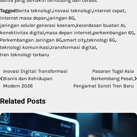
dunia yang semakin terhubung dan cerdas.
Tagged
Berita teknologi
,
inovasi teknologi
,
internet cepat
,
internet masa depan
,
jaringan 6G
,
jaringan seluler generasi keenam
,
kecerdasan buatan AI
,
konektivitas digital
,
masa depan internet
,
perkembangan 6G
,
Perkembangan Jaringan 6G
,
smart city
,
teknologi 6G
,
teknologi komunikasi
,
transformasi digital
,
tren teknologi terbaru
Inovasi Digital: Transformasi
Pasaran Togel Asia
Post
Bisnis dan Kehidupan
Berkembang Pesat,
navigation
Modern 2026
Pengamat Soroti Tren Baru
Related Posts