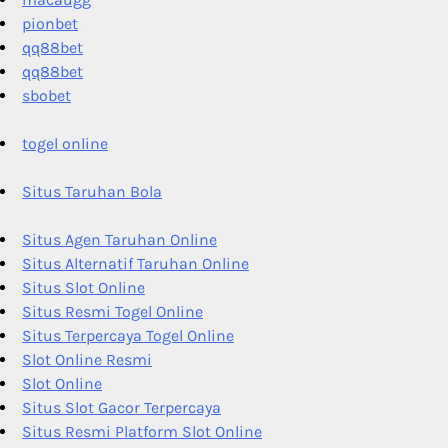
pionbet
qq88bet
qq88bet
sbobet
togel online
Situs Taruhan Bola
Situs Agen Taruhan Online
Situs Alternatif Taruhan Online
Situs Slot Online
Situs Resmi Togel Online
Situs Terpercaya Togel Online
Slot Online Resmi
Slot Online
Situs Slot Gacor Terpercaya
Situs Resmi Platform Slot Online