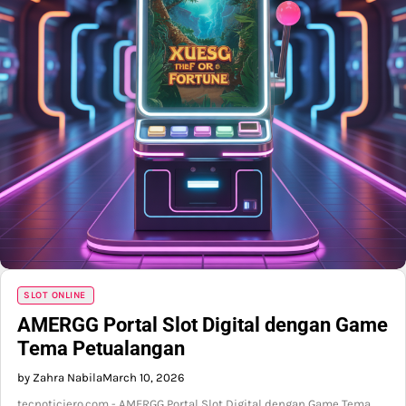
SLOT ONLINE
AMERGG Portal Slot Digital dengan Game
Tema Petualangan
by Zahra Nabila
March 10, 2026
tecnoticiero.com - AMERGG Portal Slot Digital dengan Game Tema