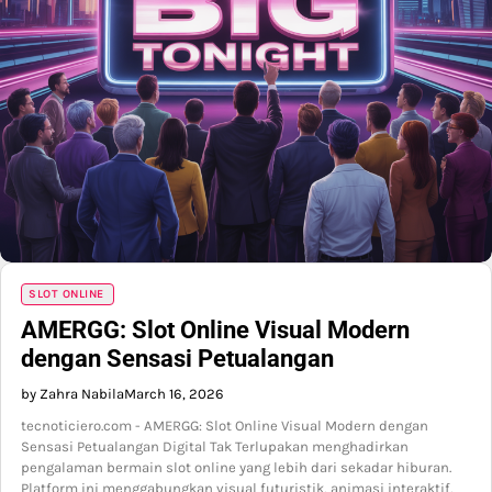
SLOT ONLINE
AMERGG: Slot Online Visual Modern
dengan Sensasi Petualangan
by Zahra Nabila
March 16, 2026
tecnoticiero.com - AMERGG: Slot Online Visual Modern dengan
Sensasi Petualangan Digital Tak Terlupakan menghadirkan
pengalaman bermain slot online yang lebih dari sekadar hiburan.
Platform ini menggabungkan visual futuristik, animasi interaktif,