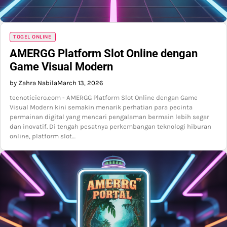
TOGEL ONLINE
AMERGG Platform Slot Online dengan
Game Visual Modern
by Zahra Nabila
March 13, 2026
tecnoticiero.com - AMERGG Platform Slot Online dengan Game
Visual Modern kini semakin menarik perhatian para pecinta
permainan digital yang mencari pengalaman bermain lebih segar
dan inovatif. Di tengah pesatnya perkembangan teknologi hiburan
online, platform slot…