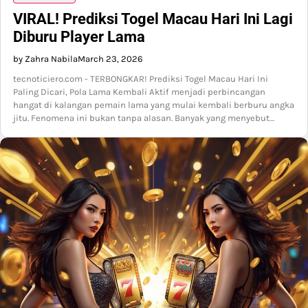
VIRAL! Prediksi Togel Macau Hari Ini Lagi
Diburu Player Lama
by Zahra Nabila
March 23, 2026
tecnoticiero.com - TERBONGKAR! Prediksi Togel Macau Hari Ini
Paling Dicari, Pola Lama Kembali Aktif menjadi perbincangan
hangat di kalangan pemain lama yang mulai kembali berburu angka
jitu. Fenomena ini bukan tanpa alasan. Banyak yang menyebut…