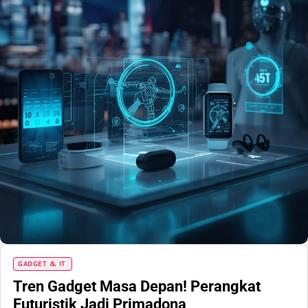
GADGET & IT
Tren Gadget Masa Depan! Perangkat
Futuristik Jadi Primadona