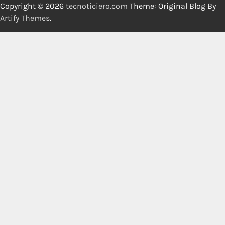
Copyright © 2026
tecnoticiero.com
Theme: Original Blog By
Artify Themes
.