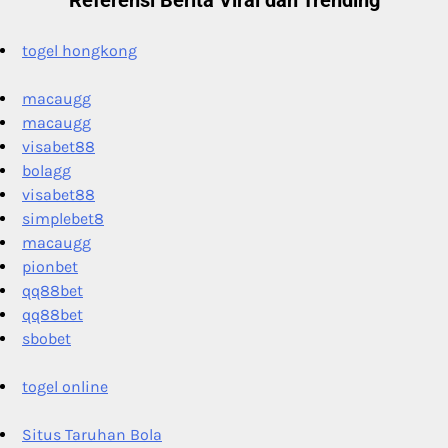
togel hongkong
macaugg
macaugg
visabet88
bolagg
visabet88
simplebet8
macaugg
pionbet
qq88bet
qq88bet
sbobet
togel online
Situs Taruhan Bola