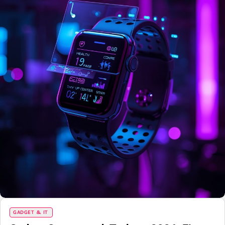
GADGET & IT