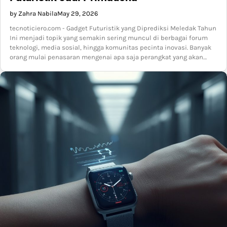
by Zahra Nabila
May 29, 2026
tecnoticiero.com - Gadget Futuristik yang Diprediksi Meledak Tahun
Ini menjadi topik yang semakin sering muncul di berbagai forum
teknologi, media sosial, hingga komunitas pecinta inovasi. Banyak
orang mulai penasaran mengenai apa saja perangkat yang akan…