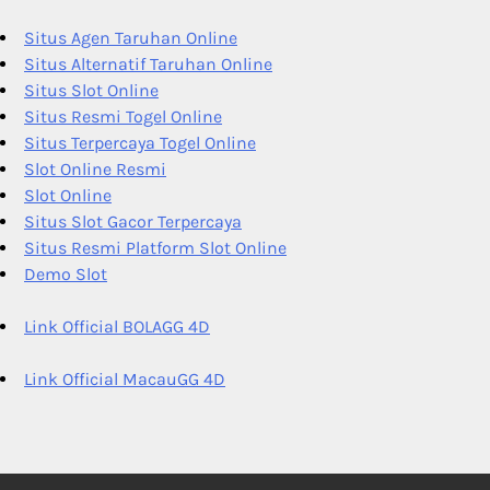
Situs Agen Taruhan Online
Situs Alternatif Taruhan Online
Situs Slot Online
Situs Resmi Togel Online
Situs Terpercaya Togel Online
Slot Online Resmi
Slot Online
Situs Slot Gacor Terpercaya
Situs Resmi Platform Slot Online
Demo Slot
Link Official BOLAGG 4D
Link Official MacauGG 4D