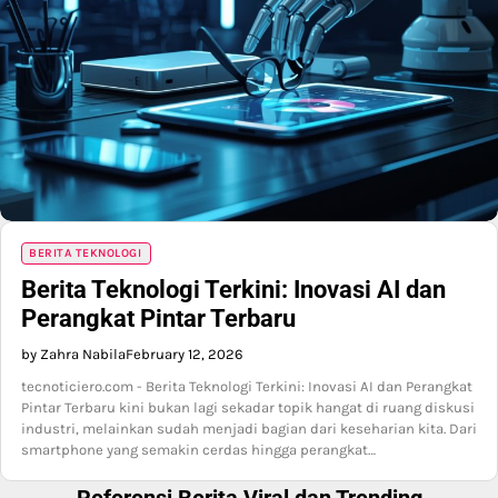
BERITA TEKNOLOGI
Berita Teknologi Terkini: Inovasi AI dan
Perangkat Pintar Terbaru
by Zahra Nabila
February 12, 2026
tecnoticiero.com - Berita Teknologi Terkini: Inovasi AI dan Perangkat
Pintar Terbaru kini bukan lagi sekadar topik hangat di ruang diskusi
industri, melainkan sudah menjadi bagian dari keseharian kita. Dari
smartphone yang semakin cerdas hingga perangkat…
Referensi Berita Viral dan Trending