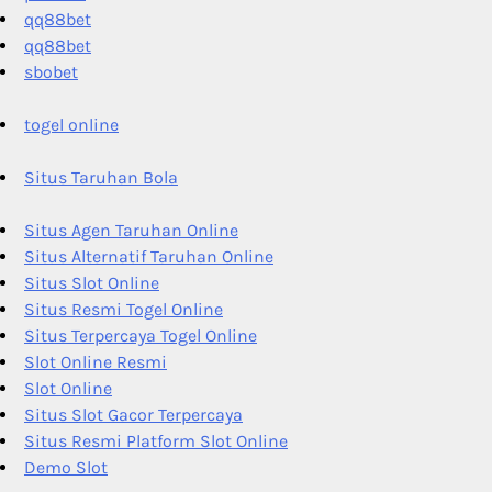
qq88bet
qq88bet
sbobet
togel online
Situs Taruhan Bola
Situs Agen Taruhan Online
Situs Alternatif Taruhan Online
Situs Slot Online
Situs Resmi Togel Online
Situs Terpercaya Togel Online
Slot Online Resmi
Slot Online
Situs Slot Gacor Terpercaya
Situs Resmi Platform Slot Online
Demo Slot