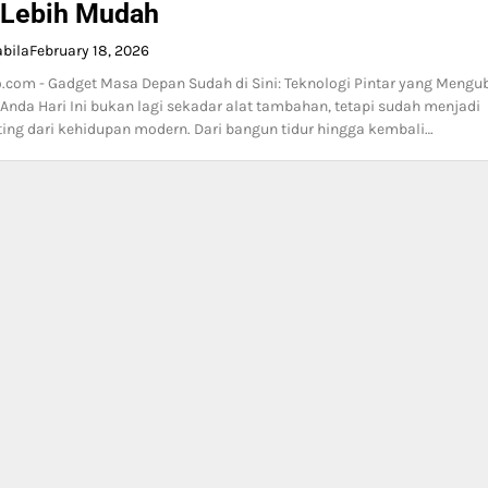
 Lebih Mudah
abila
February 18, 2026
o.com - Gadget Masa Depan Sudah di Sini: Teknologi Pintar yang Mengu
Anda Hari Ini bukan lagi sekadar alat tambahan, tetapi sudah menjadi
ing dari kehidupan modern. Dari bangun tidur hingga kembali…