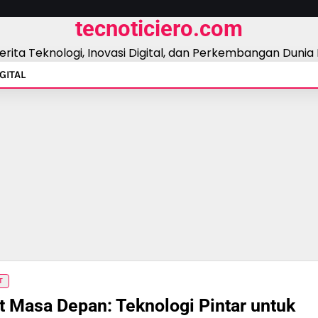
tecnoticiero.com
erita Teknologi, Inovasi Digital, dan Perkembangan Dunia 
GITAL
T
 Masa Depan: Teknologi Pintar untuk