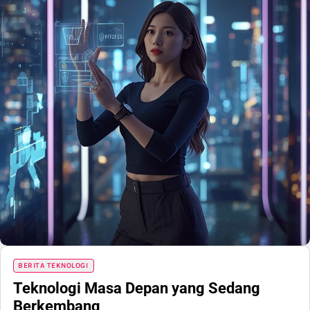
BERITA TEKNOLOGI
Teknologi Masa Depan yang Sedang
Berkembang