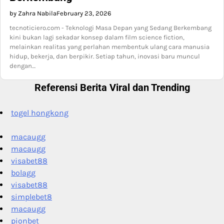
by Zahra Nabila
February 23, 2026
tecnoticiero.com - Teknologi Masa Depan yang Sedang Berkembang
kini bukan lagi sekadar konsep dalam film science fiction,
melainkan realitas yang perlahan membentuk ulang cara manusia
hidup, bekerja, dan berpikir. Setiap tahun, inovasi baru muncul
dengan…
Referensi Berita Viral dan Trending
togel hongkong
macaugg
macaugg
visabet88
bolagg
visabet88
simplebet8
macaugg
pionbet