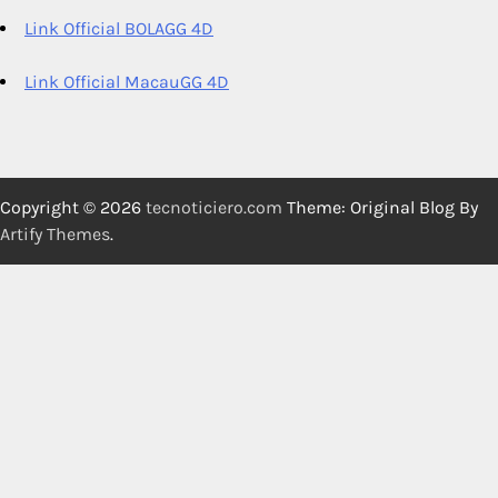
Link Official BOLAGG 4D
Link Official MacauGG 4D
Copyright © 2026
tecnoticiero.com
Theme: Original Blog By
Artify Themes
.