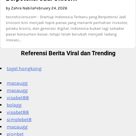
by Zahra Nabila
February 24, 2026
tecnoticiero.com - Startup Indonesia Terbaru yang Berpotensi Jadi
Unicorn kini menjadi topik panas yang menarik perhatian investor,
pelaku bisnis, dan generasi digital. Indonesia bukan lagi sekadar
pasar konsumen besar, tetapi telah berubah menjadi ladang
inovasi…
Referensi Berita Viral dan Trending
togel hongkong
macaugg
macaugg
visabet88
bolagg
visabet88
simplebet8
macaugg
pionbet