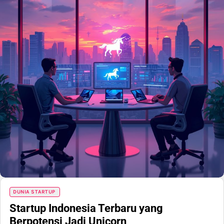
DUNIA STARTUP
Startup Indonesia Terbaru yang
Berpotensi Jadi Unicorn