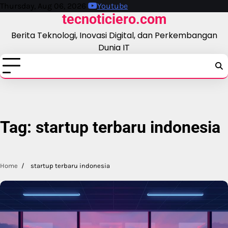
Skip
Thursday, Aug 06, 2026
Youtube
tecnoticiero.com
to
content
Berita Teknologi, Inovasi Digital, dan Perkembangan
Dunia IT
Tag:
startup terbaru indonesia
Home
startup terbaru indonesia