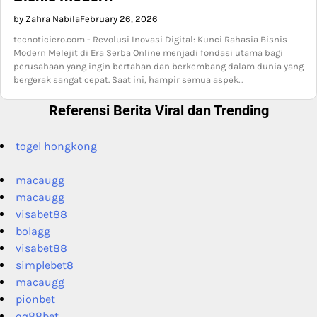
by Zahra Nabila
February 26, 2026
tecnoticiero.com - Revolusi Inovasi Digital: Kunci Rahasia Bisnis
Modern Melejit di Era Serba Online menjadi fondasi utama bagi
perusahaan yang ingin bertahan dan berkembang dalam dunia yang
bergerak sangat cepat. Saat ini, hampir semua aspek…
Referensi Berita Viral dan Trending
togel hongkong
macaugg
macaugg
visabet88
bolagg
visabet88
simplebet8
macaugg
pionbet
qq88bet