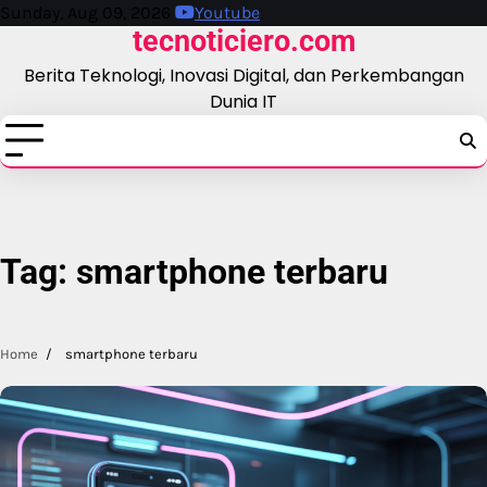
Skip
Sunday, Aug 09, 2026
Youtube
tecnoticiero.com
to
content
Berita Teknologi, Inovasi Digital, dan Perkembangan
Dunia IT
Tag:
smartphone terbaru
Home
smartphone terbaru