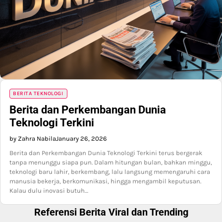
BERITA TEKNOLOGI
Berita dan Perkembangan Dunia
Teknologi Terkini
by Zahra Nabila
January 26, 2026
Berita dan Perkembangan Dunia Teknologi Terkini terus bergerak
tanpa menunggu siapa pun. Dalam hitungan bulan, bahkan minggu,
teknologi baru lahir, berkembang, lalu langsung memengaruhi cara
manusia bekerja, berkomunikasi, hingga mengambil keputusan.
Kalau dulu inovasi butuh…
Referensi Berita Viral dan Trending