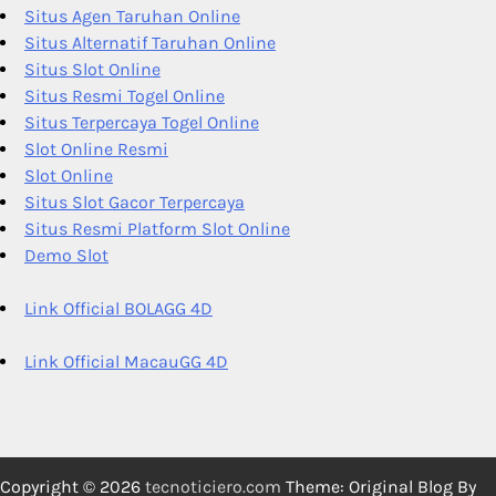
Situs Agen Taruhan Online
Situs Alternatif Taruhan Online
Situs Slot Online
Situs Resmi Togel Online
Situs Terpercaya Togel Online
Slot Online Resmi
Slot Online
Situs Slot Gacor Terpercaya
Situs Resmi Platform Slot Online
Demo Slot
Link Official BOLAGG 4D
Link Official MacauGG 4D
Copyright © 2026
tecnoticiero.com
Theme: Original Blog By