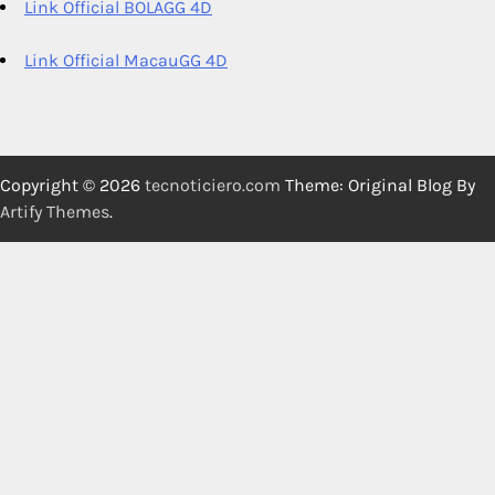
Link Official BOLAGG 4D
Link Official MacauGG 4D
Copyright © 2026
tecnoticiero.com
Theme: Original Blog By
Artify Themes
.