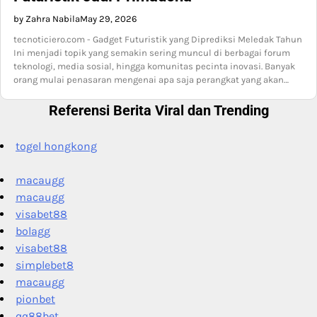
by Zahra Nabila
May 29, 2026
tecnoticiero.com - Gadget Futuristik yang Diprediksi Meledak Tahun
Ini menjadi topik yang semakin sering muncul di berbagai forum
teknologi, media sosial, hingga komunitas pecinta inovasi. Banyak
orang mulai penasaran mengenai apa saja perangkat yang akan…
Referensi Berita Viral dan Trending
togel hongkong
macaugg
macaugg
visabet88
bolagg
visabet88
simplebet8
macaugg
pionbet
qq88bet