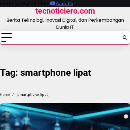
Skip
Saturday, Aug 08, 2026
Youtube
tecnoticiero.com
to
content
Berita Teknologi, Inovasi Digital, dan Perkembangan
Dunia IT
Tag:
smartphone lipat
Home
smartphone lipat