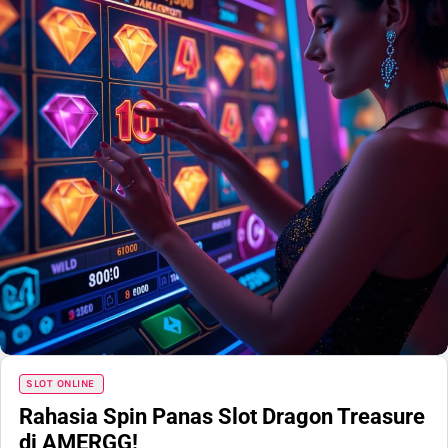
SLOT ONLINE
Rahasia Spin Panas Slot Dragon Treasure
di AMERGG!