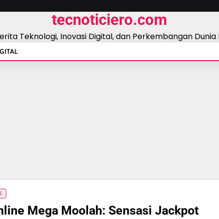
tecnoticiero.com
erita Teknologi, Inovasi Digital, dan Perkembangan Dunia 
GITAL
E
nline Mega Moolah: Sensasi Jackpot