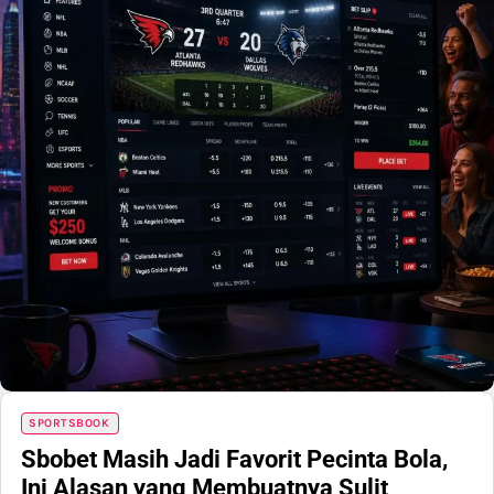
SPORTSBOOK
Sbobet Masih Jadi Favorit Pecinta Bola,
Ini Alasan yang Membuatnya Sulit