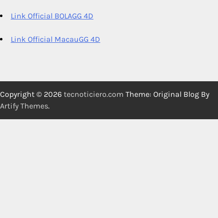
Link Official BOLAGG 4D
Link Official MacauGG 4D
Copyright © 2026
tecnoticiero.com
Theme: Original Blog By
Artify Themes
.