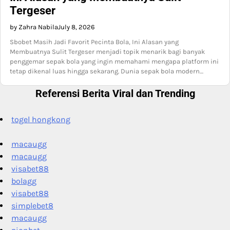
Tergeser
by Zahra Nabila
July 8, 2026
Sbobet Masih Jadi Favorit Pecinta Bola, Ini Alasan yang
Membuatnya Sulit Tergeser menjadi topik menarik bagi banyak
penggemar sepak bola yang ingin memahami mengapa platform ini
tetap dikenal luas hingga sekarang. Dunia sepak bola modern…
Referensi Berita Viral dan Trending
togel hongkong
macaugg
macaugg
visabet88
bolagg
visabet88
simplebet8
macaugg