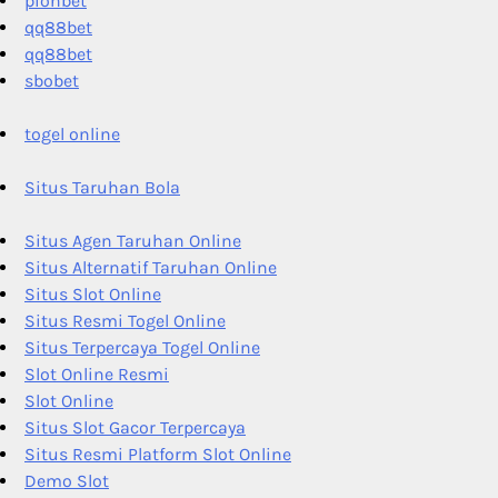
pionbet
qq88bet
qq88bet
sbobet
togel online
Situs Taruhan Bola
Situs Agen Taruhan Online
Situs Alternatif Taruhan Online
Situs Slot Online
Situs Resmi Togel Online
Situs Terpercaya Togel Online
Slot Online Resmi
Slot Online
Situs Slot Gacor Terpercaya
Situs Resmi Platform Slot Online
Demo Slot