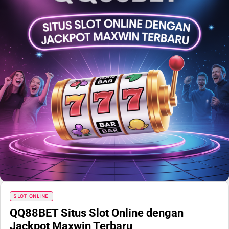
SLOT ONLINE
QQ88BET Situs Slot Online dengan
Jackpot Maxwin Terbaru