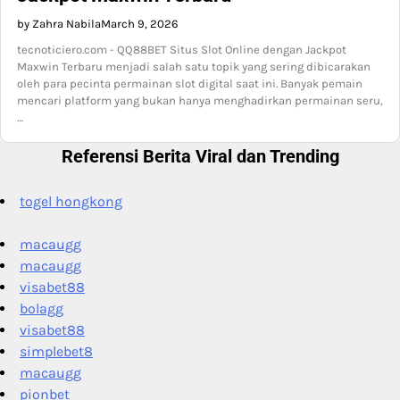
by Zahra Nabila
March 9, 2026
tecnoticiero.com - QQ88BET Situs Slot Online dengan Jackpot
Maxwin Terbaru menjadi salah satu topik yang sering dibicarakan
oleh para pecinta permainan slot digital saat ini. Banyak pemain
mencari platform yang bukan hanya menghadirkan permainan seru,
…
Referensi Berita Viral dan Trending
togel hongkong
macaugg
macaugg
visabet88
bolagg
visabet88
simplebet8
macaugg
pionbet