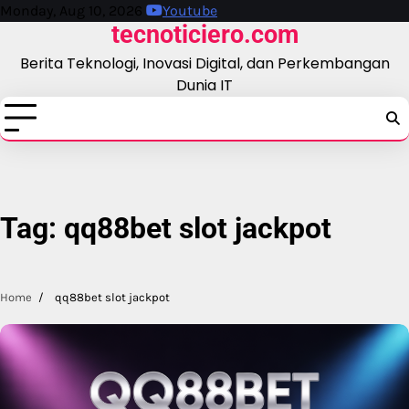
Skip
Monday, Aug 10, 2026
Youtube
tecnoticiero.com
to
content
Berita Teknologi, Inovasi Digital, dan Perkembangan
Dunia IT
Tag:
qq88bet slot jackpot
Home
qq88bet slot jackpot