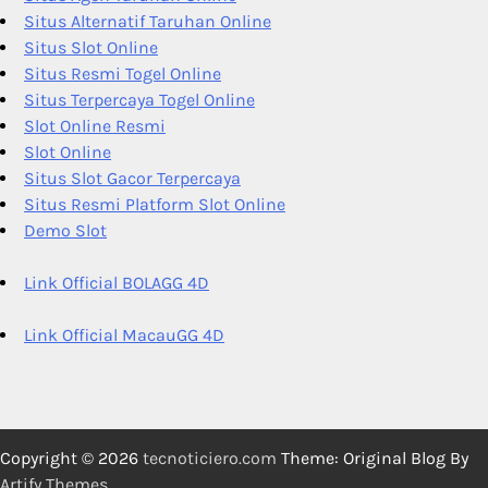
Situs Alternatif Taruhan Online
Situs Slot Online
Situs Resmi Togel Online
Situs Terpercaya Togel Online
Slot Online Resmi
Slot Online
Situs Slot Gacor Terpercaya
Situs Resmi Platform Slot Online
Demo Slot
Link Official BOLAGG 4D
Link Official MacauGG 4D
Copyright © 2026
tecnoticiero.com
Theme: Original Blog By
Artify Themes
.