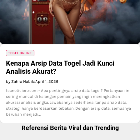
TOGEL ONLINE
Kenapa Arsip Data Togel Jadi Kunci
Analisis Akurat?
by Zahra Nabila
April 1, 2026
tecnoticiero.com - Apa pentingnya arsip data togel? Pertanyaan ini
sering muncul di kalangan pemain yang ingin meningkatkan
akurasi analisis angka. Jawabannya sederhana: tanpa arsip data,
strategi hanya berdasarkan tebakan. Dengan arsip data, semuanya
berubah menjadi…
Referensi Berita Viral dan Trending