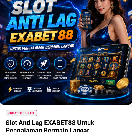
UNCATEGORIZED
Slot Anti Lag EXABET88 Untuk
Pengalaman Bermain Lancar