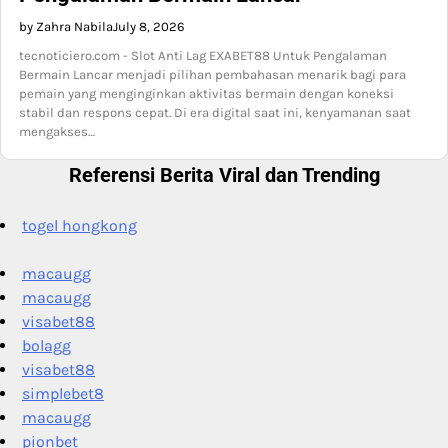
by Zahra Nabila
July 8, 2026
tecnoticiero.com - Slot Anti Lag EXABET88 Untuk Pengalaman
Bermain Lancar menjadi pilihan pembahasan menarik bagi para
pemain yang menginginkan aktivitas bermain dengan koneksi
stabil dan respons cepat. Di era digital saat ini, kenyamanan saat
mengakses…
Referensi Berita Viral dan Trending
togel hongkong
macaugg
macaugg
visabet88
bolagg
visabet88
simplebet8
macaugg
pionbet