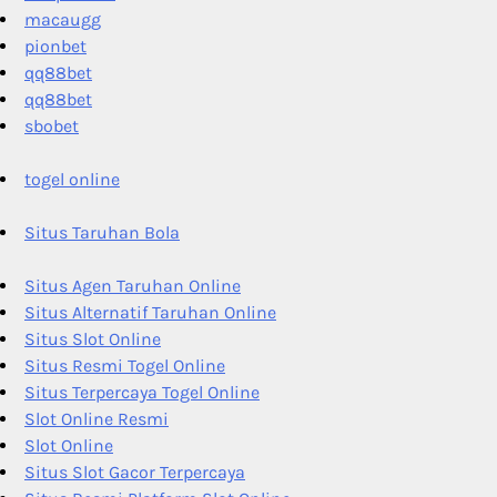
macaugg
pionbet
qq88bet
qq88bet
sbobet
togel online
Situs Taruhan Bola
Situs Agen Taruhan Online
Situs Alternatif Taruhan Online
Situs Slot Online
Situs Resmi Togel Online
Situs Terpercaya Togel Online
Slot Online Resmi
Slot Online
Situs Slot Gacor Terpercaya