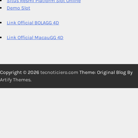
Situs Resmi Platform Slot Online
Demo Slot
Link Official BOLAGG 4D
Link Official MacauGG 4D
Copyright © 2026
tecnoticiero.com
Theme: Original Blog By
Artify Themes
.