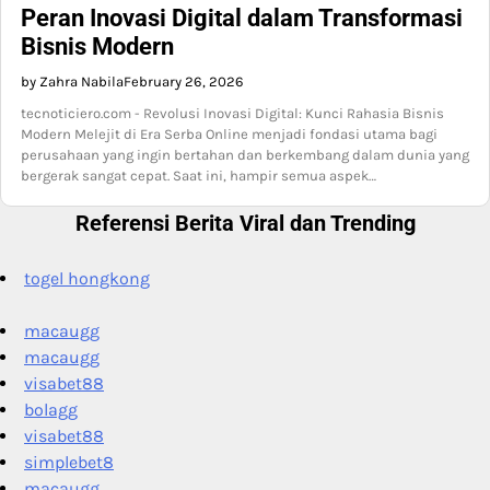
Peran Inovasi Digital dalam Transformasi
Bisnis Modern
by Zahra Nabila
February 26, 2026
tecnoticiero.com - Revolusi Inovasi Digital: Kunci Rahasia Bisnis
Modern Melejit di Era Serba Online menjadi fondasi utama bagi
perusahaan yang ingin bertahan dan berkembang dalam dunia yang
bergerak sangat cepat. Saat ini, hampir semua aspek…
Referensi Berita Viral dan Trending
togel hongkong
macaugg
macaugg
visabet88
bolagg
visabet88
simplebet8
macaugg