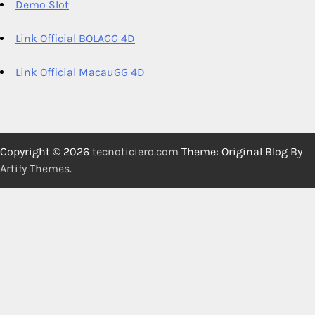
Demo Slot
Link Official BOLAGG 4D
Link Official MacauGG 4D
Copyright © 2026
tecnoticiero.com
Theme: Original Blog By
Artify Themes
.