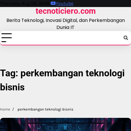
Skip
Thursday, Aug 06, 2026
Youtube
tecnoticiero.com
to
content
Berita Teknologi, Inovasi Digital, dan Perkembangan
Dunia IT
Tag:
perkembangan teknologi
bisnis
Home
perkembangan teknologi bisnis