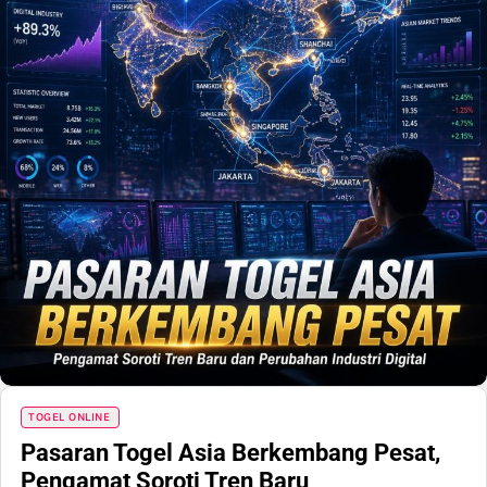
TOGEL ONLINE
Pasaran Togel Asia Berkembang Pesat,
Pengamat Soroti Tren Baru