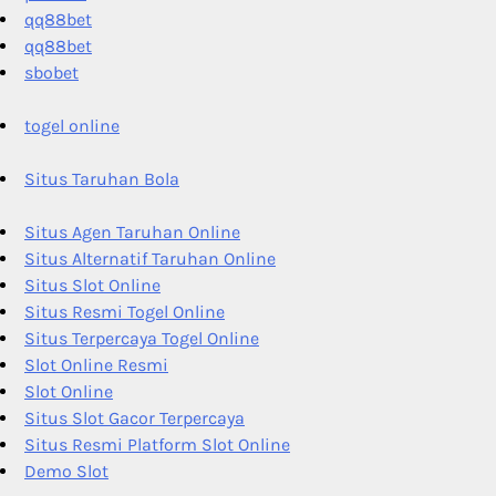
qq88bet
qq88bet
sbobet
togel online
Situs Taruhan Bola
Situs Agen Taruhan Online
Situs Alternatif Taruhan Online
Situs Slot Online
Situs Resmi Togel Online
Situs Terpercaya Togel Online
Slot Online Resmi
Slot Online
Situs Slot Gacor Terpercaya
Situs Resmi Platform Slot Online
Demo Slot