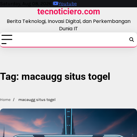
Skip
Saturday, Aug 08, 2026
Youtube
tecnoticiero.com
to
content
Berita Teknologi, Inovasi Digital, dan Perkembangan
Dunia IT
Tag:
macaugg situs togel
Home
macaugg situs togel