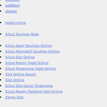
qq88bet
sbobet
togel online
Situs Taruhan Bola
Situs Agen Taruhan Online
Situs Alternatif Taruhan Online
Situs Slot Online
Situs Resmi Togel Online
Situs Terpercaya Togel Online
Slot Online Resmi
Slot Online
Situs Slot Gacor Terpercaya
Situs Resmi Platform Slot Online
Demo Slot