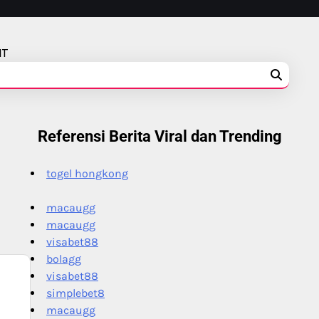
IT
Referensi Berita Viral dan Trending
togel hongkong
macaugg
macaugg
visabet88
bolagg
visabet88
simplebet8
macaugg