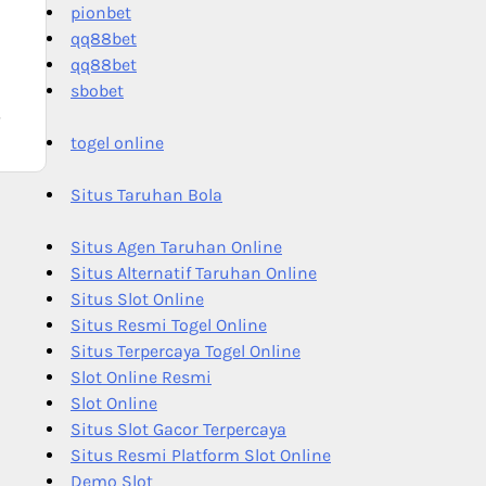
pionbet
qq88bet
qq88bet
sbobet
-
togel online
Situs Taruhan Bola
Situs Agen Taruhan Online
Situs Alternatif Taruhan Online
Situs Slot Online
Situs Resmi Togel Online
Situs Terpercaya Togel Online
Slot Online Resmi
Slot Online
Situs Slot Gacor Terpercaya
Situs Resmi Platform Slot Online
Demo Slot