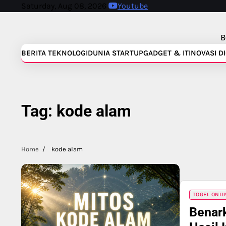
Skip
Saturday, Aug 08, 2026
Youtube
to
content
B
BERITA TEKNOLOGI
DUNIA STARTUP
GADGET & IT
INOVASI DI
Tag:
kode alam
Home
kode alam
TOGEL ONLI
Benar