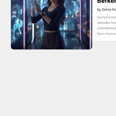
Berke
by Zahra N
tecnoticie
sekadar kon
membentuk u
baru muncu