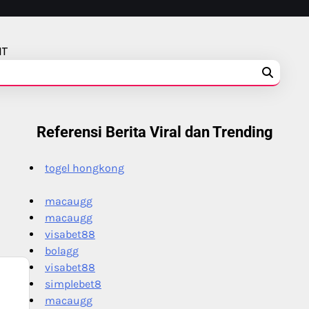
IT
Referensi Berita Viral dan Trending
togel hongkong
macaugg
macaugg
visabet88
bolagg
visabet88
simplebet8
macaugg