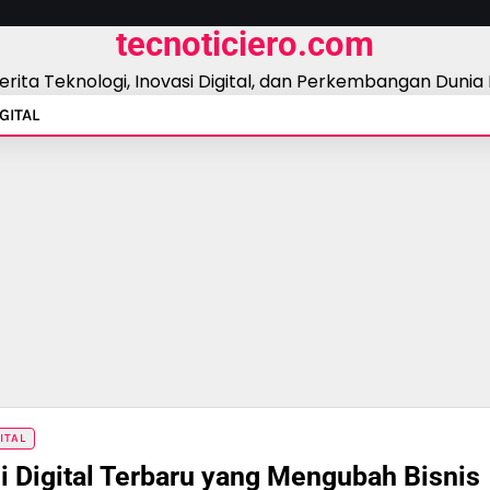
tecnoticiero.com
erita Teknologi, Inovasi Digital, dan Perkembangan Dunia 
GITAL
ITAL
i Digital Terbaru yang Mengubah Bisnis