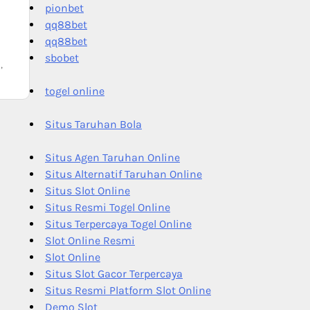
pionbet
qq88bet
qq88bet
sbobet
,
togel online
Situs Taruhan Bola
Situs Agen Taruhan Online
Situs Alternatif Taruhan Online
Situs Slot Online
Situs Resmi Togel Online
Situs Terpercaya Togel Online
Slot Online Resmi
Slot Online
Situs Slot Gacor Terpercaya
Situs Resmi Platform Slot Online
Demo Slot