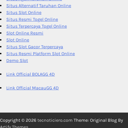
Situs Alternatif Taruhan Online
Situs Slot Online
Situs Resmi Togel Online
Situs Terpercaya Togel Online
Slot Online Resmi
Slot Online
Situs Slot Gacor Terpercaya
Situs Resmi Platform Slot Online
Demo Slot
Link Official BOLAGG 4D
Link Official MacauGG 4D
Copyright © 2026
tecnoticiero.com
Theme: Original Blog By
Artify Themes
.