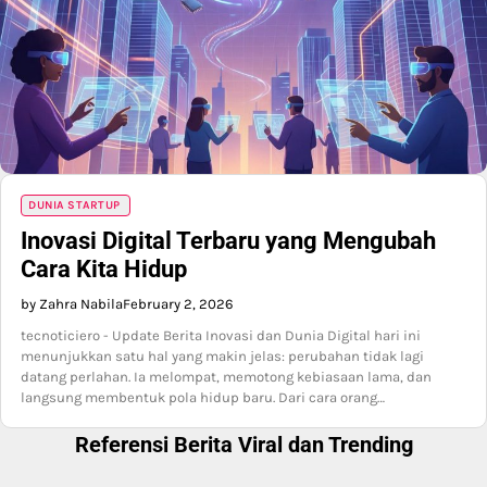
DUNIA STARTUP
Inovasi Digital Terbaru yang Mengubah
Cara Kita Hidup
by Zahra Nabila
February 2, 2026
tecnoticiero - Update Berita Inovasi dan Dunia Digital hari ini
menunjukkan satu hal yang makin jelas: perubahan tidak lagi
datang perlahan. Ia melompat, memotong kebiasaan lama, dan
langsung membentuk pola hidup baru. Dari cara orang…
Referensi Berita Viral dan Trending