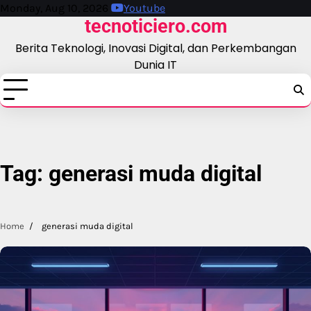
Skip
Monday, Aug 10, 2026
Youtube
tecnoticiero.com
to
content
Berita Teknologi, Inovasi Digital, dan Perkembangan
Dunia IT
Tag:
generasi muda digital
Home
generasi muda digital