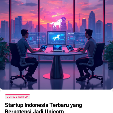
DUNIA STARTUP
Startup Indonesia Terbaru yang
Berpotensi Jadi Unicorn