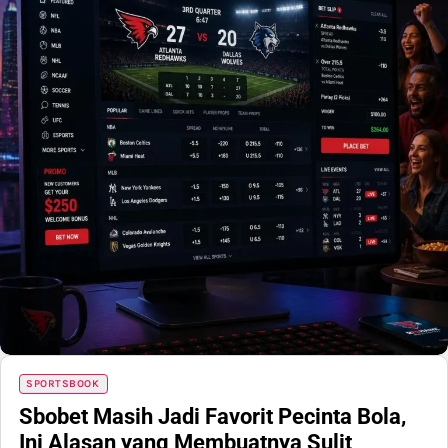
SPORTSBOOK
Sbobet Masih Jadi Favorit Pecinta Bola,
Ini Alasan yang Membuatnya Sulit