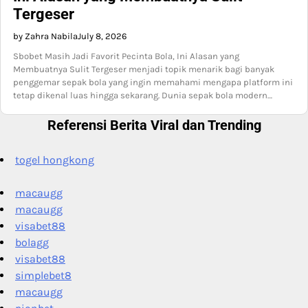
Tergeser
by Zahra Nabila
July 8, 2026
Sbobet Masih Jadi Favorit Pecinta Bola, Ini Alasan yang
Membuatnya Sulit Tergeser menjadi topik menarik bagi banyak
penggemar sepak bola yang ingin memahami mengapa platform ini
tetap dikenal luas hingga sekarang. Dunia sepak bola modern…
Referensi Berita Viral dan Trending
togel hongkong
macaugg
macaugg
visabet88
bolagg
visabet88
simplebet8
macaugg