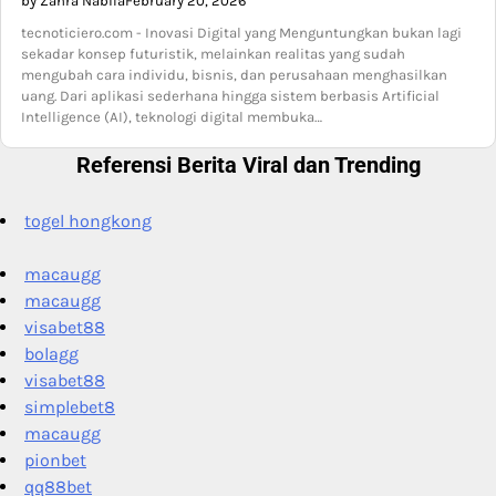
by Zahra Nabila
February 20, 2026
tecnoticiero.com - Inovasi Digital yang Menguntungkan bukan lagi
sekadar konsep futuristik, melainkan realitas yang sudah
mengubah cara individu, bisnis, dan perusahaan menghasilkan
uang. Dari aplikasi sederhana hingga sistem berbasis Artificial
Intelligence (AI), teknologi digital membuka…
Referensi Berita Viral dan Trending
togel hongkong
macaugg
macaugg
visabet88
bolagg
visabet88
simplebet8
macaugg
pionbet
qq88bet