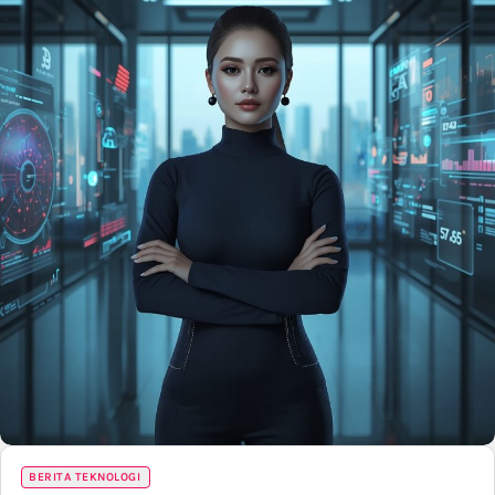
BERITA TEKNOLOGI