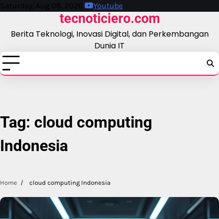
Skip
Saturday, Aug 08, 2026
Youtube
tecnoticiero.com
to
content
Berita Teknologi, Inovasi Digital, dan Perkembangan
Dunia IT
Tag:
cloud computing
Indonesia
Home
cloud computing Indonesia