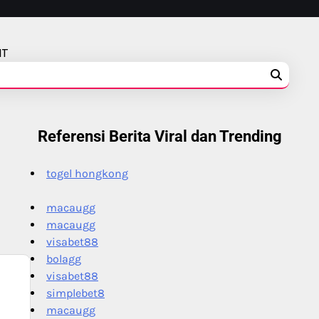
IT
Referensi Berita Viral dan Trending
togel hongkong
macaugg
macaugg
visabet88
bolagg
visabet88
simplebet8
macaugg