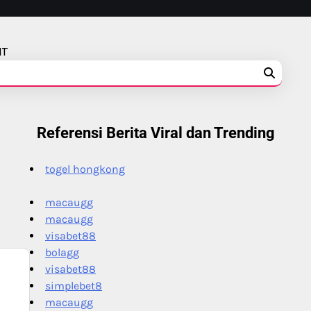
IT
Referensi Berita Viral dan Trending
togel hongkong
macaugg
macaugg
visabet88
bolagg
visabet88
simplebet8
macaugg