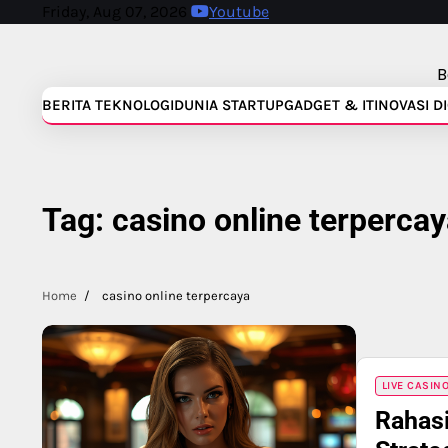
Skip
Friday, Aug 07, 2026
Youtube
to
content
B
BERITA TEKNOLOGI
DUNIA STARTUP
GADGET & IT
INOVASI DI
Tag:
casino online terperca
Home
casino online terpercaya
LIVE CASIN
Rahasi