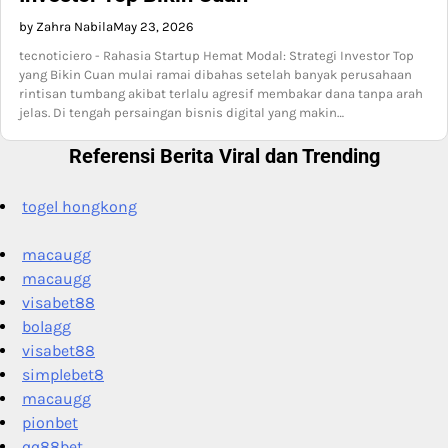
by Zahra Nabila
May 23, 2026
tecnoticiero - Rahasia Startup Hemat Modal: Strategi Investor Top
yang Bikin Cuan mulai ramai dibahas setelah banyak perusahaan
rintisan tumbang akibat terlalu agresif membakar dana tanpa arah
jelas. Di tengah persaingan bisnis digital yang makin…
Referensi Berita Viral dan Trending
togel hongkong
macaugg
macaugg
visabet88
bolagg
visabet88
simplebet8
macaugg
pionbet
qq88bet