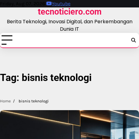
Skip
Friday, Aug 07, 2026
Youtube
tecnoticiero.com
to
content
Berita Teknologi, Inovasi Digital, dan Perkembangan
Dunia IT
Tag:
bisnis teknologi
Home
bisnis teknologi