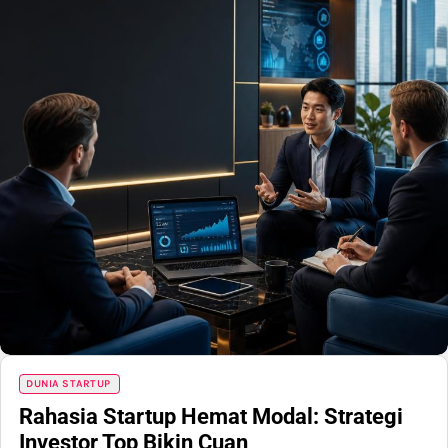
DUNIA STARTUP
Rahasia Startup Hemat Modal: Strategi
Investor Top Bikin Cuan