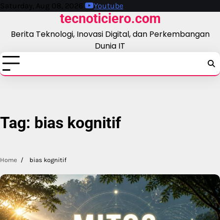
Skip
Saturday, Aug 08, 2026
Youtube
tecnoticiero.com
to
content
Berita Teknologi, Inovasi Digital, dan Perkembangan
Dunia IT
Tag:
bias kognitif
Home
bias kognitif