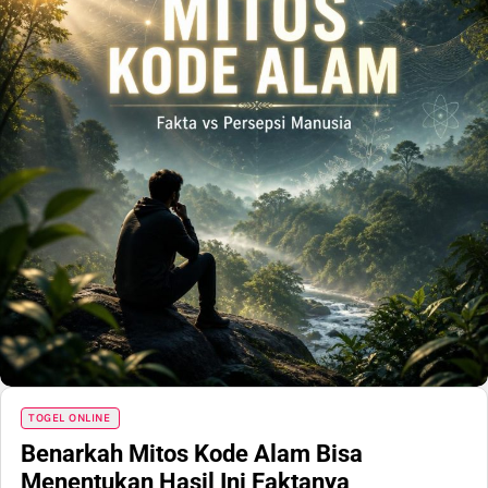
TOGEL ONLINE
Benarkah Mitos Kode Alam Bisa
Menentukan Hasil Ini Faktanya