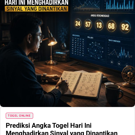
TOGEL ONLINE
Prediksi Angka Togel Hari Ini
Menghadirkan Sinyal yang Dinantikan