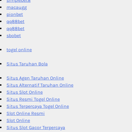
simplebet8
macaugg
pionbet
qq88bet
qq88bet
sbobet
togel online
Situs Taruhan Bola
Situs Agen Taruhan Online
Situs Alternatif Taruhan Online
Situs Slot Online
Situs Resmi Togel Online
Situs Terpercaya Togel Online
Slot Online Resmi
Slot Online
Situs Slot Gacor Terpercaya