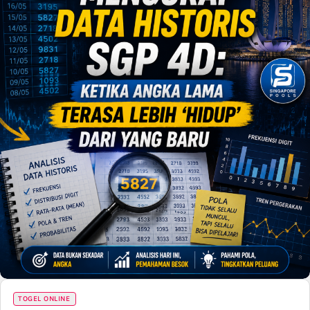
TOGEL ONLINE