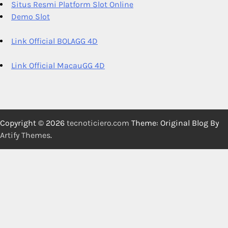
Situs Resmi Platform Slot Online
Demo Slot
Link Official BOLAGG 4D
Link Official MacauGG 4D
Copyright © 2026
tecnoticiero.com
Theme: Original Blog By
Artify Themes
.