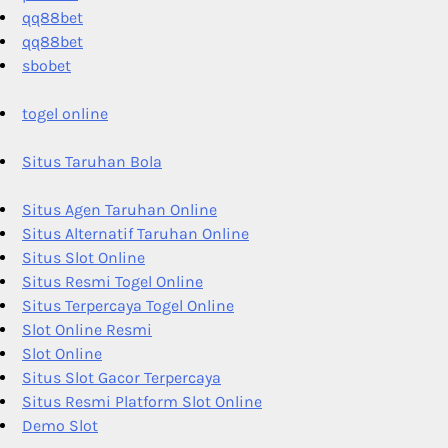
qq88bet
qq88bet
sbobet
togel online
Situs Taruhan Bola
Situs Agen Taruhan Online
Situs Alternatif Taruhan Online
Situs Slot Online
Situs Resmi Togel Online
Situs Terpercaya Togel Online
Slot Online Resmi
Slot Online
Situs Slot Gacor Terpercaya
Situs Resmi Platform Slot Online
Demo Slot