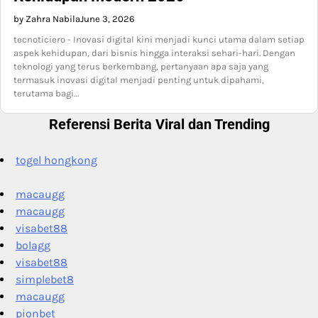
by Zahra Nabila
June 3, 2026
tecnoticiero - Inovasi digital kini menjadi kunci utama dalam setiap
aspek kehidupan, dari bisnis hingga interaksi sehari-hari. Dengan
teknologi yang terus berkembang, pertanyaan apa saja yang
termasuk inovasi digital menjadi penting untuk dipahami,
terutama bagi…
Referensi Berita Viral dan Trending
togel hongkong
macaugg
macaugg
visabet88
bolagg
visabet88
simplebet8
macaugg
pionbet