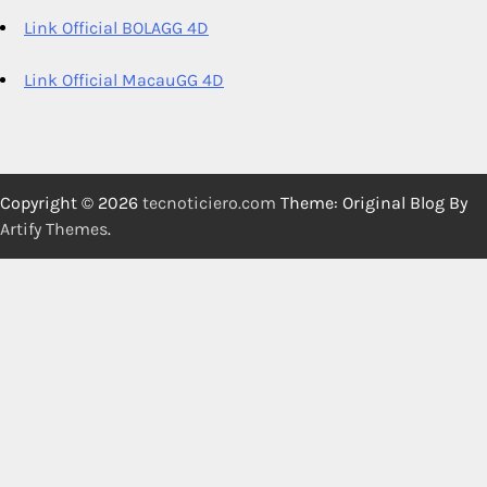
Link Official BOLAGG 4D
Link Official MacauGG 4D
Copyright © 2026
tecnoticiero.com
Theme: Original Blog By
Artify Themes
.