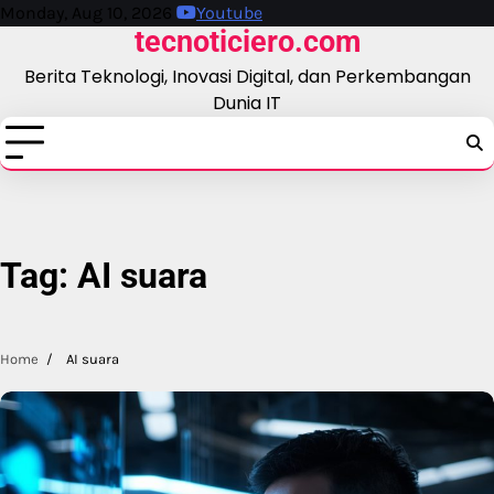
Skip
Monday, Aug 10, 2026
Youtube
tecnoticiero.com
to
content
Berita Teknologi, Inovasi Digital, dan Perkembangan
Dunia IT
Tag:
AI suara
Home
AI suara