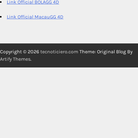
Link Official BOLAGG 4D
Link Official MacauGG 4D
Copyright © 2026
tecnoticiero.com
Theme: Original Blog By
Artify Themes
.