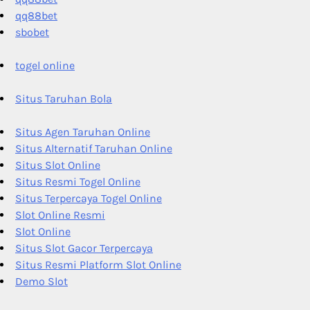
qq88bet
sbobet
togel online
Situs Taruhan Bola
Situs Agen Taruhan Online
Situs Alternatif Taruhan Online
Situs Slot Online
Situs Resmi Togel Online
Situs Terpercaya Togel Online
Slot Online Resmi
Slot Online
Situs Slot Gacor Terpercaya
Situs Resmi Platform Slot Online
Demo Slot