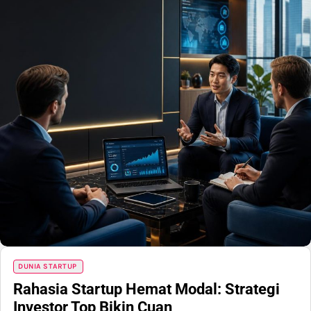
DUNIA STARTUP
Rahasia Startup Hemat Modal: Strategi
Investor Top Bikin Cuan