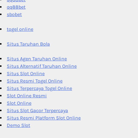
qq88bet
sbobet
togel online
Situs Taruhan Bola
Situs Agen Taruhan Online
Situs Alternatif Taruhan Online
Situs Slot Online
Situs Resmi Togel Online
Situs Terpercaya Togel Online
Slot Online Resmi
Slot Online
Situs Slot Gacor Terpercaya
Situs Resmi Platform Slot Online
Demo Slot