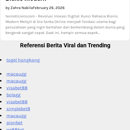
by Zahra Nabila
February 26, 2026
tecnoticiero.com - Revolusi Inovasi Digital: Kunci Rahasia Bisnis
Modern Melejit di Era Serba Online menjadi fondasi utama bagi
perusahaan yang ingin bertahan dan berkembang dalam dunia yang
bergerak sangat cepat. Saat ini, hampir semua aspek…
Referensi Berita Viral dan Trending
togel hongkong
macaugg
macaugg
visabet88
bolagg
visabet88
simplebet8
macaugg
pionbet
qq88bet