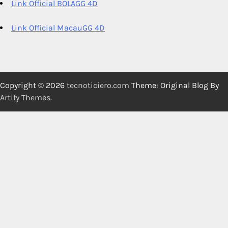
Link Official BOLAGG 4D
Link Official MacauGG 4D
Copyright © 2026
tecnoticiero.com
Theme: Original Blog By
Artify Themes
.