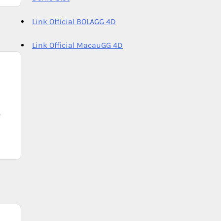
Link Official BOLAGG 4D
Link Official MacauGG 4D
p