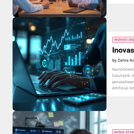
INOVASI DIG
Inovas
by Zahra N
tecnoticier
futuristik,
perusahaan
Artificial 
DUNIA STA