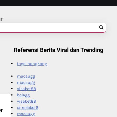
IT
Referensi Berita Viral dan Trending
togel hongkong
macaugg
macaugg
visabet88
bolagg
visabet88
simplebet8
or
macaugg