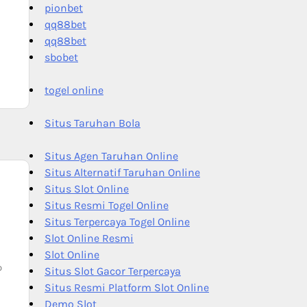
pionbet
qq88bet
qq88bet
sbobet
togel online
Situs Taruhan Bola
Situs Agen Taruhan Online
Situs Alternatif Taruhan Online
Situs Slot Online
Situs Resmi Togel Online
Situs Terpercaya Togel Online
Slot Online Resmi
Slot Online
p
Situs Slot Gacor Terpercaya
Situs Resmi Platform Slot Online
Demo Slot