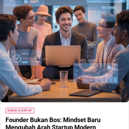
DUNIA STARTUP
Founder Bukan Bos: Mindset Baru
Mengubah Arah Startup Modern