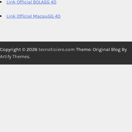
Link Official BOLAGG 4D
Link Official MacauGG 4D
Copyright © 2026
tecnoticiero.com
Theme: Original Blog By
Artify Themes
.